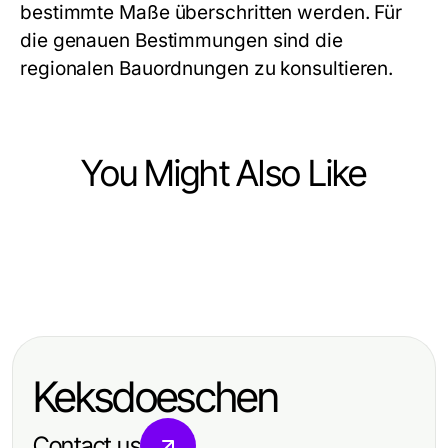
bestimmte Maße überschritten werden. Für
die genauen Bestimmungen sind die
regionalen Bauordnungen zu konsultieren.
You Might Also Like
Home and Garden
Home and Garden
Wie man ein Garten Haus 2026
Home and Garden
Die Zukunft des Gartenhaus
effizient gestaltet und nutzt
Terrassenüberdachungen im
kaufen: Prognosen für 2026 und
Vergleich: Welche bringt mehr
darüber hinaus
Keksdoeschen
Vorteile für Ihr Zuhause?
Contact us