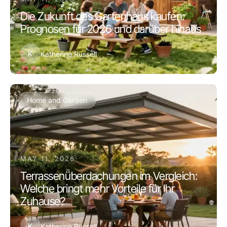
Die Zukunft des Gartenhaus kaufen:
Prognosen für 2026 und darüber hinaus
K
Katherine Russell
Home and Garden
MAY 11, 2026
Terrassenüberdachungen im Vergleich:
Welche bringt mehr Vorteile für Ihr
Zuhause?
K
Katherine Russell