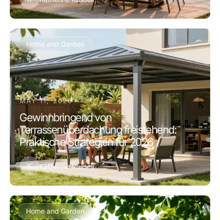
Home and Garden
MAY 11, 2026
Gewinnbringend von
Terrassenüberdachung freistehend:
Praktische Strategien für 2026
K
Katherine Russell
Home and Garden