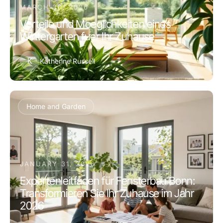
MARCH 30, 2026
Vorteile und Moeglichkeiten eines
Wintergarten fuer Ihr Zuhause
K
Katherine Russell
Home and Garden
JANUARY 31, 2026
Expertenleitfaden für Fensterbau Bonn:
Transformieren Sie Ihr Zuhause im Jahr
2026