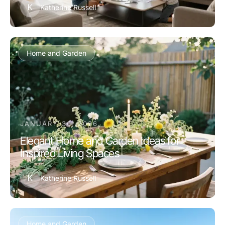
K
Katherine Russell
Home and Garden
JANUARY 30, 2026
Elegant Home and Garden Ideas for
Inspired Living Spaces
K
Katherine Russell
Home and Garden