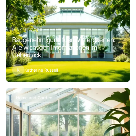
MAY 1, 2026
Baugenehmigung fuer Wintergaerten:
Alle wichtigen Informationen im
Ueberblick
K
Katherine Russell
Home and Garden