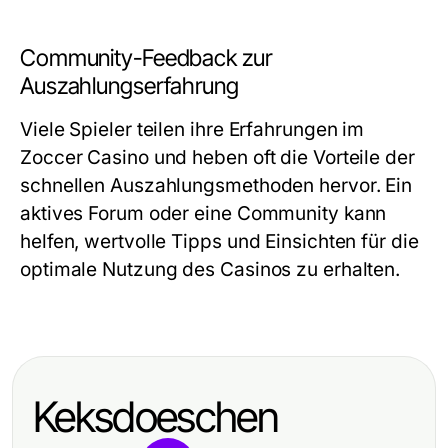
Community-Feedback zur
Auszahlungserfahrung
Viele Spieler teilen ihre Erfahrungen im
Zoccer Casino und heben oft die Vorteile der
schnellen Auszahlungsmethoden hervor. Ein
aktives Forum oder eine Community kann
helfen, wertvolle Tipps und Einsichten für die
optimale Nutzung des Casinos zu erhalten.
Keksdoeschen