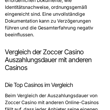
erforderlichen Dokumente, wie
Identitätsnachweise, ordnungsgemäß
eingereicht sind. Eine unvollständige
Dokumentation kann zu Verzögerungen
führen und die Gesamterfahrung negativ
beeinflussen.
Vergleich der Zoccer Casino
Auszahlungsdauer mit anderen
Casinos
Die Top Casinos im Vergleich
Beim Vergleich der Auszahlungsdauer von
Zoccer Casino mit anderen Online-Casinos
fällt auf, dass jeder Anbieter seine eigenen