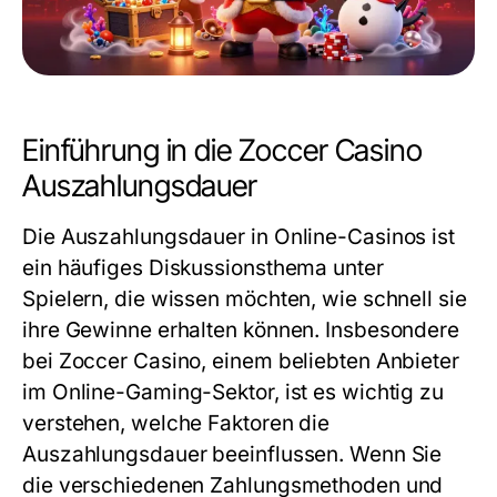
Einführung in die Zoccer Casino
Auszahlungsdauer
Die Auszahlungsdauer in Online-Casinos ist
ein häufiges Diskussionsthema unter
Spielern, die wissen möchten, wie schnell sie
ihre Gewinne erhalten können. Insbesondere
bei Zoccer Casino, einem beliebten Anbieter
im Online-Gaming-Sektor, ist es wichtig zu
verstehen, welche Faktoren die
Auszahlungsdauer beeinflussen. Wenn Sie
die verschiedenen Zahlungsmethoden und