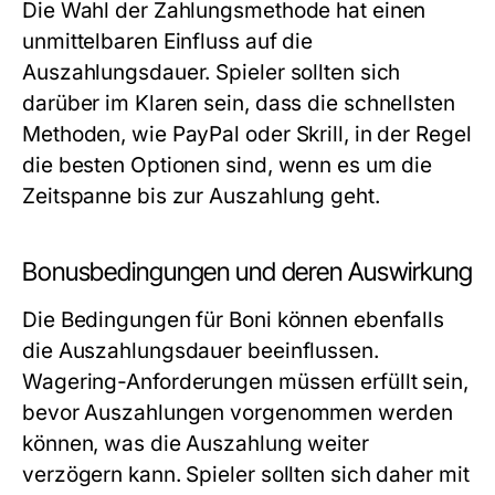
Die Wahl der Zahlungsmethode hat einen
unmittelbaren Einfluss auf die
Auszahlungsdauer. Spieler sollten sich
darüber im Klaren sein, dass die schnellsten
Methoden, wie PayPal oder Skrill, in der Regel
die besten Optionen sind, wenn es um die
Zeitspanne bis zur Auszahlung geht.
Bonusbedingungen und deren Auswirkung
Die Bedingungen für Boni können ebenfalls
die Auszahlungsdauer beeinflussen.
Wagering-Anforderungen müssen erfüllt sein,
bevor Auszahlungen vorgenommen werden
können, was die Auszahlung weiter
verzögern kann. Spieler sollten sich daher mit