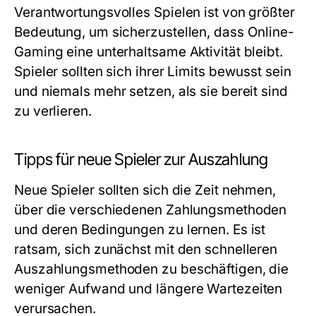
Verantwortungsvolles Spielen ist von größter
Bedeutung, um sicherzustellen, dass Online-
Gaming eine unterhaltsame Aktivität bleibt.
Spieler sollten sich ihrer Limits bewusst sein
und niemals mehr setzen, als sie bereit sind
zu verlieren.
Tipps für neue Spieler zur Auszahlung
Neue Spieler sollten sich die Zeit nehmen,
über die verschiedenen Zahlungsmethoden
und deren Bedingungen zu lernen. Es ist
ratsam, sich zunächst mit den schnelleren
Auszahlungsmethoden zu beschäftigen, die
weniger Aufwand und längere Wartezeiten
verursachen.