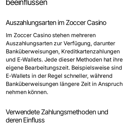
beeinflussen
Auszahlungsarten im Zoccer Casino
Im Zoccer Casino stehen mehreren
Auszahlungsarten zur Verfügung, darunter
Banküberweisungen, Kreditkartenzahlungen
und E-Wallets. Jede dieser Methoden hat ihre
eigene Bearbeitungszeit. Beispielsweise sind
E-Wallets in der Regel schneller, während
Banküberweisungen längere Zeit in Anspruch
nehmen können.
Verwendete Zahlungsmethoden und
deren Einfluss