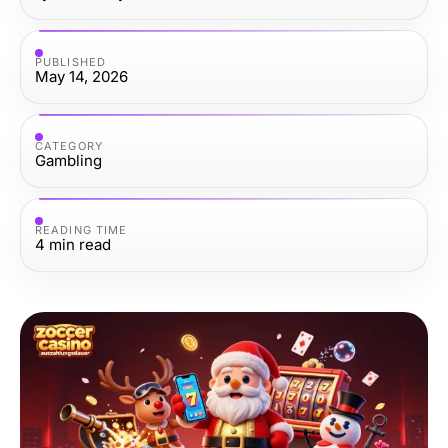
PUBLISHED
May 14, 2026
CATEGORY
Gambling
READING TIME
4
min read