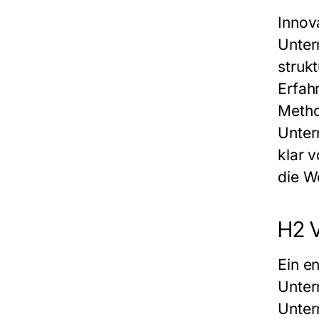
Innova
Unter
struk
Erfah
Metho
Unter
klar 
die W
H2 
Ein e
Unter
Unter