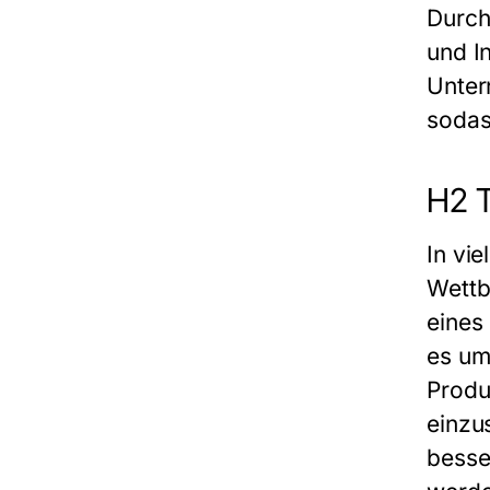
Durch
und I
Unter
sodas
H2 
In vi
Wettb
eines
es um
Produ
einzu
besse