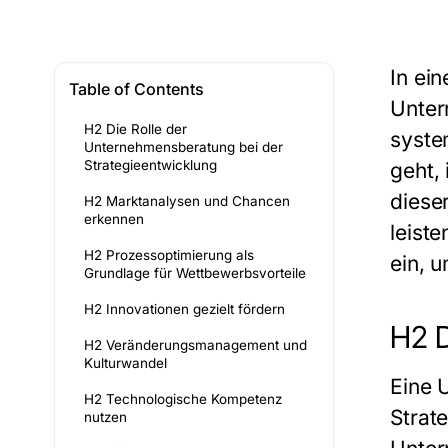
In ei
Table of Contents
Unter
H2 Die Rolle der
syste
Unternehmensberatung bei der
Strategieentwicklung
geht, 
diese
H2 Marktanalysen und Chancen
erkennen
leist
H2 Prozessoptimierung als
ein, 
Grundlage für Wettbewerbsvorteile
H2 Innovationen gezielt fördern
H2 D
H2 Veränderungsmanagement und
Kulturwandel
Eine 
H2 Technologische Kompetenz
Strat
nutzen