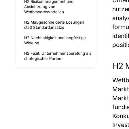
Unter
H2 Risikomanagement und
Absicherung von
nutze
Wettbewerbsvorteilen
analy
H2 Maßgeschneiderte Lösungen
formu
statt Standardansätze
identi
H2 Nachhaltigkeit und langfristige
Wirkung
positi
H2 Fazit: Unternehmensberatung als
strategischer Partner
H2 
Wettb
Markt
Markt
fundi
Konku
Invest