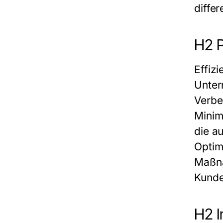
differ
H2 P
Effiz
Unter
Verbe
Minim
die a
Optim
Maßna
Kunde
H2 I